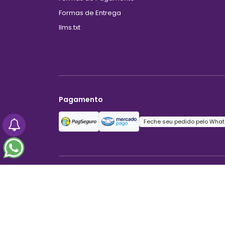
Formas de Entrega
llms.txt
Pagamento
Feche seu pedido pelo What
Linda Moreira Moda Íntima Atacado
Seu carrinho está vazio
29.826.040/0001-79
Mínimo: 1 item
Trindade - GO