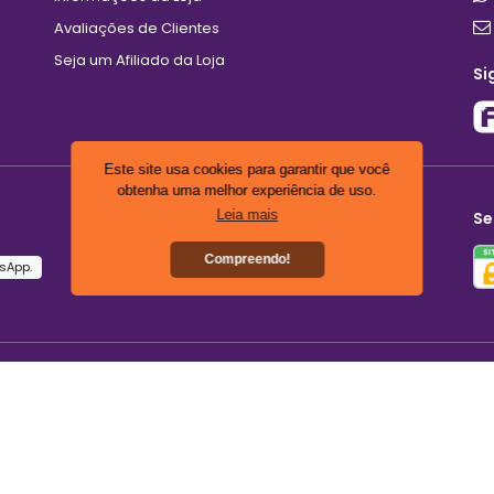
Avaliações de Clientes
Seja um Afiliado da Loja
Si
Este site usa cookies para garantir que você
obtenha uma melhor experiência de uso.
Leia mais
Se
Compreendo!
sApp.
0
C