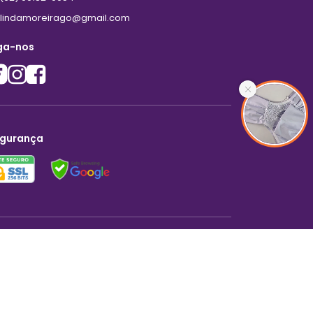
lindamoreirago@gmail.com
ga-nos
gurança
Criar loja virtual com a plataforma
Finalizar pedido
onfira o pedido mínimo