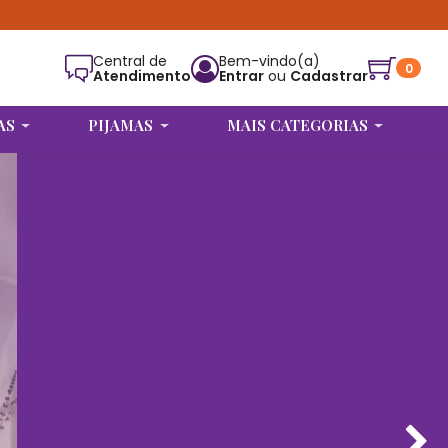
Central de
Bem-vindo(a)
0
Atendimento
Entrar
ou
Cadastrar
Alguém de Jataí - GO
comprou
CALCINHA CORAÇÃO PERSONALIZAR
AS
PIJAMAS
MAIS CATEGORIAS
(BRANCO)
.
Compra verificada
Pedido de R$ 476,00