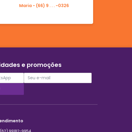
Maria - (66) 9 . . . -0326
vidades e promoções
!
endimento
(62) 99182-9954