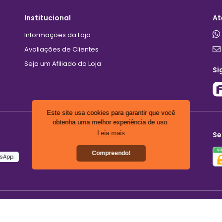
Institucional
At
Informações da Loja
Avaliações de Clientes
Seja um Afiliado da Loja
Si
Este site usa cookies para garantir que você
obtenha uma melhor experiência de uso.
Leia mais
Se
Compreendo!
sApp.
0