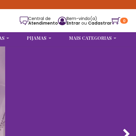
Central de
Bem-vindo(a)
0
Atendimento
Entrar
ou
Cadastrar
Alguém de Limeira - SP
comprou
ROBE
INTENSE (PRETO)
.
AS
PIJAMAS
MAIS CATEGORIAS
Compra verificada
Pedido de R$ 593,86