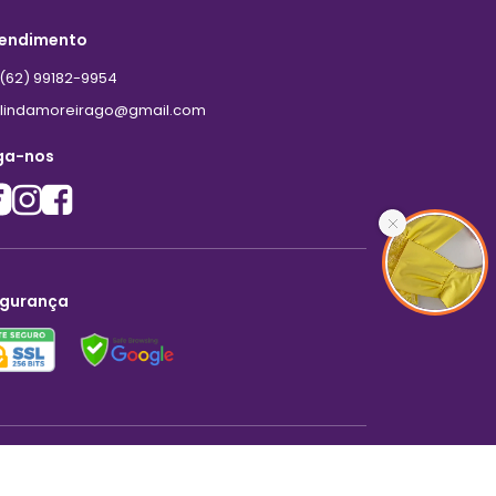
endimento
(62) 99182-9954
lindamoreirago@gmail.com
ga-nos
gurança
Criar loja virtual com a plataforma