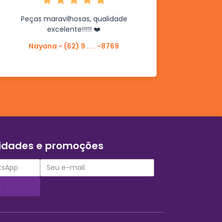
Peças maravilhosas, qualidade
excelente!!!!! ❤️
Nayana - (62) 9 . . . -8769
vidades e promoções
!