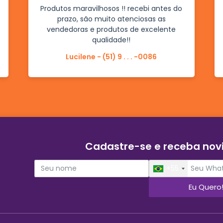
Produtos maravilhosos !! recebi antes do
prazo, são muito atenciosas as
vendedoras e produtos de excelente
qualidade!!
Lucilene - (51) 9 . . . -0086
Cadastre-se e receba no
+55
Eu Quero