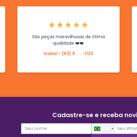
São peças maravilhosas de ótima
qualidade ❤️❤️
Izabel - (63) 9 . . . -1123
Cadastre-se e receba no
+55