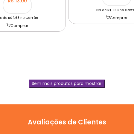
R$ 13,00
12x
de
R$ 1,63
no
Cart
Comprar
x
de
R$ 1,63
no
Cartão
Comprar
Sem mais produtos para mostrar!
Avaliações de Clientes