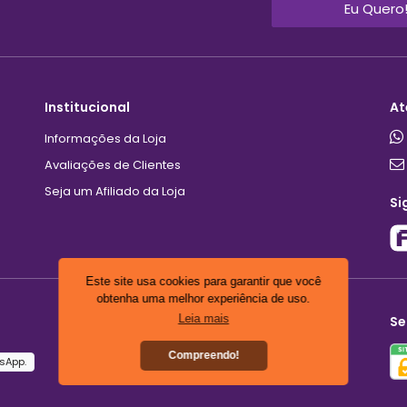
Eu Quero
Institucional
At
Informações da Loja
Avaliações de Clientes
Seja um Afiliado da Loja
Si
Este site usa cookies para garantir que você
obtenha uma melhor experiência de uso.
Leia mais
Se
Compreendo!
sApp.