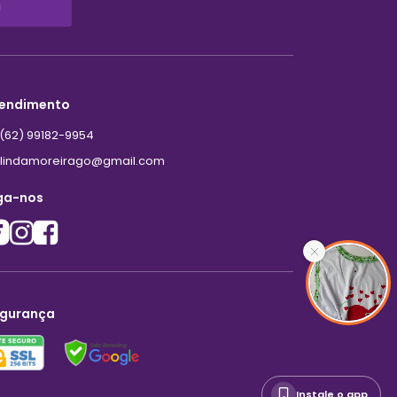
!
endimento
(62) 99182-9954
lindamoreirago@gmail.com
ga-nos
gurança
Instale o app