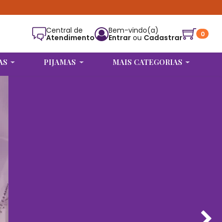
Central de
Bem-vindo(a)
0
Atendimento
Entrar
ou
Cadastrar
Alguém de Trindade - GO
comprou
Calcinha Secretária para Personalizar
AS
PIJAMAS
MAIS CATEGORIAS
Vermelha/Rosas
.
Compra verificada
Pedido de R$ 228,88