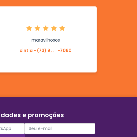
maravilhosos
cintia - (73) 9 . . . -7060
vidades e promoções