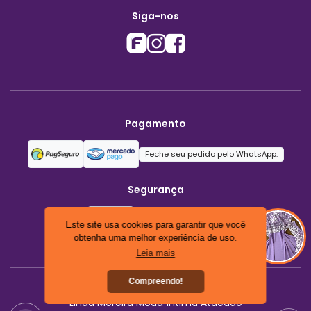
Siga-nos
Pagamento
Feche seu pedido pelo WhatsApp.
Segurança
Este site usa cookies para garantir que você
obtenha uma melhor experiência de uso.
Leia mais
Compreendo!
Linda Moreira Moda Íntima Atacado