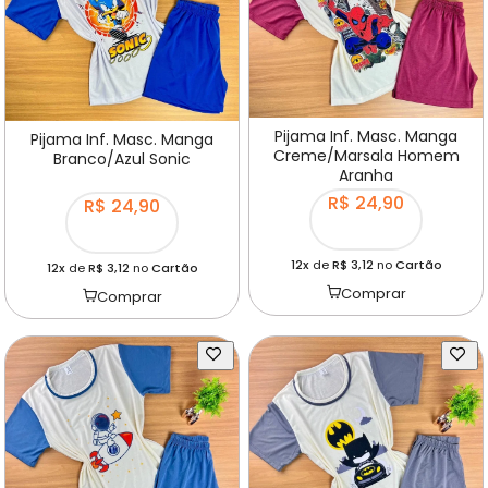
Pijama Inf. Masc. Manga
Pijama Inf. Masc. Manga
Creme/Marsala Homem
Branco/Azul Sonic
Aranha
R$ 24,90
R$ 24,90
12x
de
R$ 3,12
no
Cartão
12x
de
R$ 3,12
no
Cartão
Comprar
Comprar