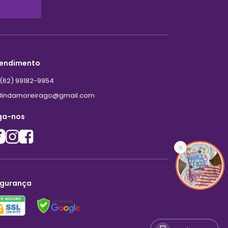
!
endimento
(62) 99182-9954
lindamoreirago@gmail.com
ga-nos
gurança