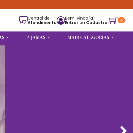
Central de
Bem-vindo(a)
0
Atendimento
Entrar
ou
Cadastrar
Alguém de Trindade - GO
comprou
BABY DOLL KAMI (NETFLIX VERMELHO)
.
AS
PIJAMAS
MAIS CATEGORIAS
Compra verificada
Pedido de R$ 49,98