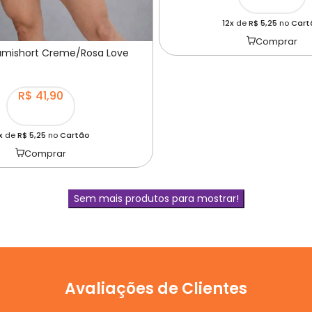
12x
de
R$ 5,25
no
Cart
Comprar
amishort Creme/Rosa Love
R$ 41,90
x
de
R$ 5,25
no
Cartão
Comprar
Sem mais produtos para mostrar!
Avaliações de Clientes