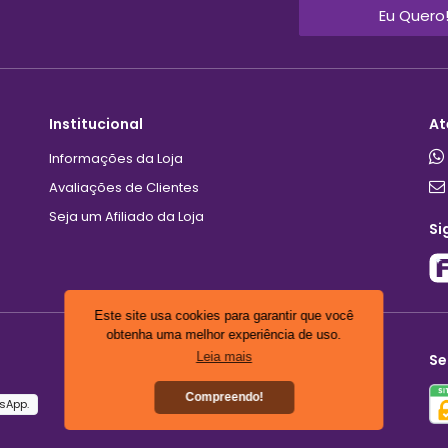
Eu Quero
Institucional
At
Informações da Loja
Avaliações de Clientes
Seja um Afiliado da Loja
Si
Este site usa cookies para garantir que você
obtenha uma melhor experiência de uso.
Leia mais
Se
Compreendo!
sApp.