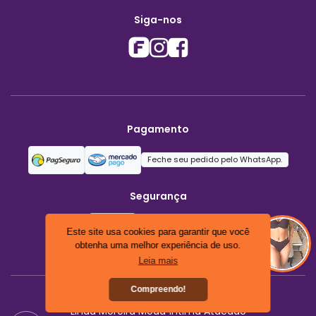
Siga-nos
Pagamento
Feche seu pedido pelo WhatsApp.
Segurança
Este site usa cookies para garantir que você
obtenha uma melhor experiência de uso.
Leia mais
Compreendo!
Linda Moreira Moda Íntima Atacado