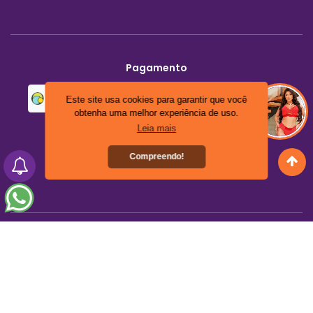
Pagamento
Este site usa cookies para garantir que você
Feche seu pedido pelo WhatsApp.
obtenha uma melhor experiência de uso.
Leia mais
Segurança
Compreendo!
Linda Moreira Moda Íntima Atacado
29.826.040/0001-79
Seu carrinho está vazio
Trindade - GO
Mínimo: 1 item
0