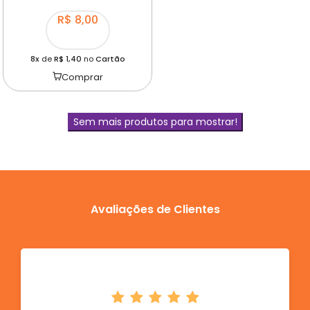
CALCINHA FIO REGULAGEM ISA
(PRETO)
R$ 8,00
8x
de
R$ 1,40
no
Cartão
Comprar
Sem mais produtos para mostrar!
Avaliações de Clientes