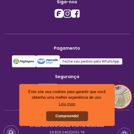
Siga-nos
Pagamento
Feche seu pedido pelo WhatsApp.
Segurança
Este site usa cookies para garantir que você
obtenha uma melhor experiência de uso.
Leia mais
Compreendo!
Linda Moreira Moda Íntima Atacado
29.826.040/0001-79