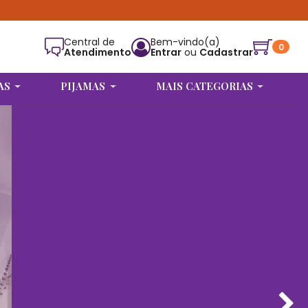
Central de
Bem-vindo(a)
0
Atendimento
Entrar
ou
Cadastrar
Alguém de Rio Maria - PA
comprou
CONJUNTO S/ BOJO EMILLY
AS
PIJAMAS
MAIS CATEGORIAS
(VERMELHO)
.
Compra verificada
Pedido de R$ 234,87