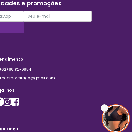
vidades e promoções
!
endimento
(62) 99182-9954
lindamoreirago@gmail.com
ga-nos
gurança