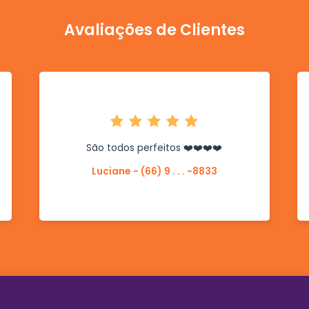
Avaliações de Clientes
São todos perfeitos ❤️❤️❤️❤️
Luciane - (66) 9 . . . -8833