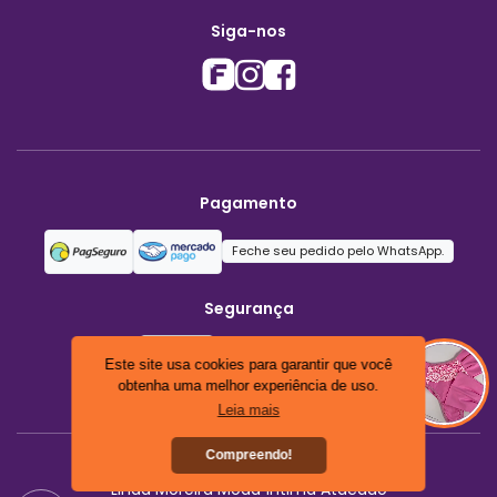
Siga-nos
Pagamento
Feche seu pedido pelo WhatsApp.
Segurança
Este site usa cookies para garantir que você
obtenha uma melhor experiência de uso.
Leia mais
Compreendo!
Linda Moreira Moda Íntima Atacado