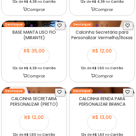
12x
de
R$ 4,39
no
Cartão
12x
de
R$ 4,39
no
Cartão
Comprar
Comprar
Destaque
Destaque
BASE MANTA LISO FIO
Calcinha Secretária para
(MIRANTE)
Personalizar Vermelha/Rosas
R$ 35,00
R$ 12,00
12x
de
R$ 4,39
no
Cartão
12x
de
R$ 1,50
no
Cartão
Comprar
Comprar
Destaque
Destaque
CALCINHA SECRETARIA
CALCINHA RENDA PARA
PERSONALIZAR (PRETO)
PERSONALIZAR BRANCA
R$ 12,00
R$ 13,00
12x
de
R$ 1,50
no
Cartão
12x
de
R$ 1,63
no
Cartão