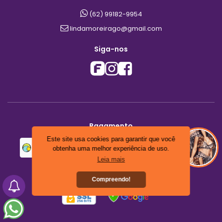
(62) 99182-9954
lindamoreirago@gmail.com
Siga-nos
Pagamento
Este site usa cookies para garantir que você
Feche seu pedido pelo WhatsApp.
obtenha uma melhor experiência de uso.
Leia mais
Segurança
Compreendo!