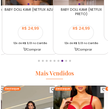
BABY DOLL KAMI (NETFLIX AZUL)
BABY DOLL KAMI (NETFLIX
ETO)
PRETO)
R$ 24,99
R$ 24,99
12x
de
R$ 3,13
no
Cartão
12x
de
R$ 3,13
no
Cartão
Comprar
Comprar
Mais Vendidos
Destaque
Destaque
D