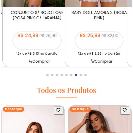
A)
CONJUNTO S/ BOJO LOVE
BABY DOLL AMORA 2 (ROSA
(ROSA PINK C/ LARANJA)
PINK)
R$ 24,99
R$ 25,99
R$ 29,90
R$ 32,00
12x
de
R$ 3,13
no
Cartão
12x
de
R$ 3,26
no
Cartão
Comprar
Comprar
Todos os Produtos
Destaque
Destaque