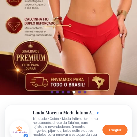
●
Linda Moreira Moda Íntima Atacado
Trindade • Goiás • Moda íntima feminina
no atacado, direto da fábrica, para
lojistas e revendedoras. Encontre
+
Seguir
lingeries, pijamas, baby dolls e outros
modelos para renovar o estoque da sua
✓