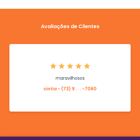
Avaliações de Clientes
maravilhosos
cintia - (73) 9 . . . -7060