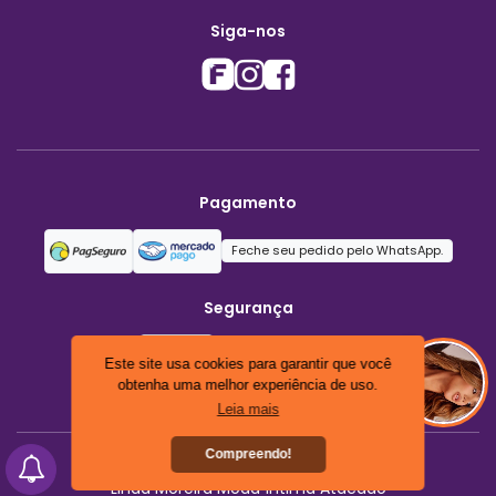
Siga-nos
Pagamento
Feche seu pedido pelo WhatsApp.
Segurança
Este site usa cookies para garantir que você
obtenha uma melhor experiência de uso.
Leia mais
Compreendo!
Linda Moreira Moda Íntima Atacado