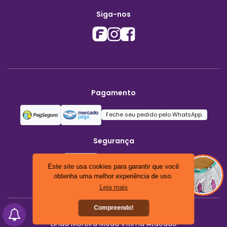
Siga-nos
Pagamento
Feche seu pedido pelo WhatsApp.
Segurança
Este site usa cookies para garantir que você
obtenha uma melhor experiência de uso.
Leia mais
Compreendo!
Linda Moreira Moda Íntima Atacado