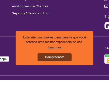
Avaliações de Clientes
Seja um Afiliado da Loja
Si
Este site usa cookies para garantir que você
obtenha uma melhor experiência de uso.
Leia mais
Se
Compreendo!
sApp.
0
C