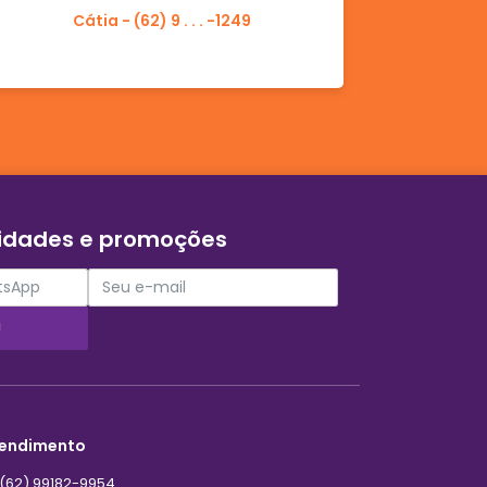
Cátia - (62) 9 . . . -1249
vidades e promoções
!
endimento
(62) 99182-9954