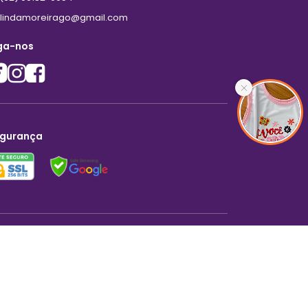
lindamoreirago@gmail.com
ga-nos
gurança
Criar loja virtual com a plataforma
Finalizar pedido
onfira o pedido mínimo