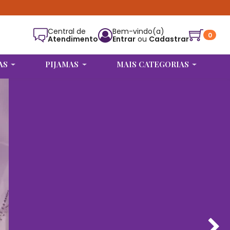
Central de
Bem-vindo(a)
0
Atendimento
Entrar
ou
Cadastrar
Alguém de Limeira - SP
comprou
CALCINHA PATY PALA ALTA VERMELHA
.
AS
PIJAMAS
MAIS CATEGORIAS
Compra verificada
Pedido de R$ 593,86