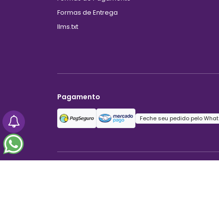
Formas de Entrega
llms.txt
Pagamento
Feche seu pedido pelo What
Linda Moreira Moda Íntima Atacado
Seu carrinho está vazio
29.826.040/0001-79
Mínimo: 1 item
Trindade - GO