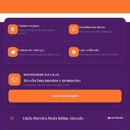
Compra segura
Atendimento direto
Dados protegidos durante toda a
Fale com a loja pelo WhatsApp.
compra.
Formas de entrega
Loja verificada
Consulte prazos e opções disponíveis.
Informações comerciais conferidas.
NOVIDADES DA LOJA
Receba lançamentos e promoções
Cadastre-se em poucos segundos.
Quero participar
Linda Moreira Moda Íntima Atacado
Verificada